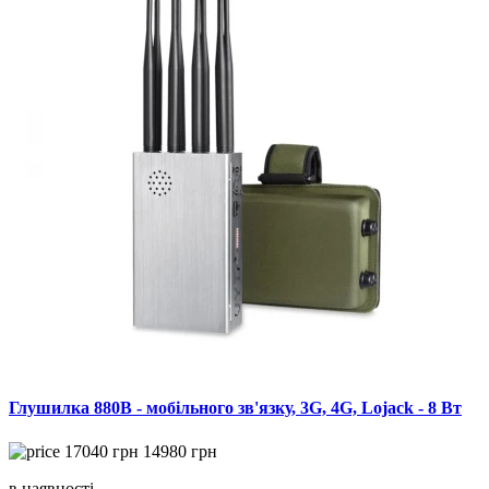
Глушилка 880B - мобільного зв'язку, 3G, 4G, Lojack - 8 Вт
17040
грн
14980
грн
в наявності