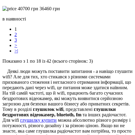
40700
грн
36460
грн
в наявності
1
2
3
>
>|
Показано з 1 по 18 із 42 (всього сторінок: 3)
Деякі люди можуть поставити запитання - а навіщо глушити
wifi? Але для тих, хто стикався з різними системами
прихованого стеження і негласного отримання інформації, що
передають дані через wifi, це питання може здатися наївним.
На тій самій частоті, що й wifi, працюють багато сучасних
бездротових відеокамер, які можуть виявитися серйозною
загрозою для безпеки вашого бізнесу або приватних секретів.
Тому в розділі
глушилок wifi
, представлені
глушилки
бездротових відеокамер, bluetoth, fm
та інших радіочастот.
Для wifi
глушилку купити
можна абсолютно різного розміру і
потужності, різного дизайну і за різною ціною. Якщо ви не
знаєте, яка саме глушилка радіочастот вам потрібна, то просто