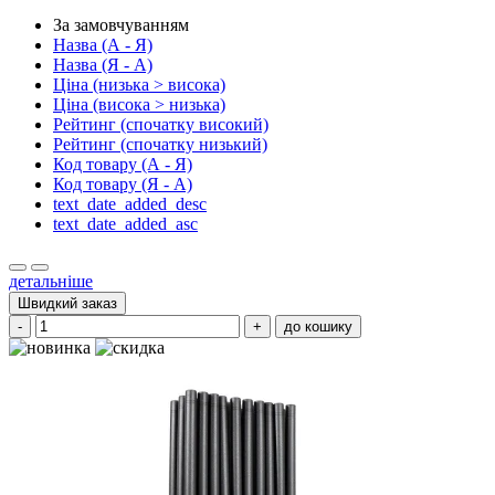
За замовчуванням
Назва (А - Я)
Назва (Я - А)
Ціна (низька > висока)
Ціна (висока > низька)
Рейтинг (спочатку високий)
Рейтинг (спочатку низький)
Код товару (А - Я)
Код товару (Я - А)
text_date_added_desc
text_date_added_asc
детальніше
Швидкий заказ
-
+
до кошику