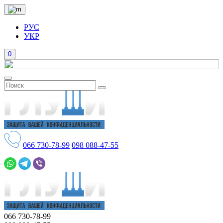
РУС
УКР
0
066
730-78-99
098
088-47-55
066
730-78-99