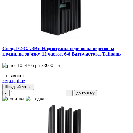
Спец-12-5G. 73Вт. Надпотужна переносна переносна
глушилка зв'язку. 12 частот. 6-8 Ватт/частота. Тайвань
105470
грн
83900
грн
в наявності
детальніше
Швидкий заказ
-
+
до кошику