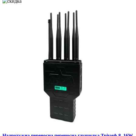
Надпотужна переносна переносна глушилка Тріумф-8. 16W