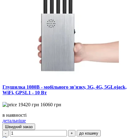
Глушилка 1080B - мобільного зв'язку, 3G, 4G, 5GLojack,
WiFi, GPSL1 - 10 Вт
19420
грн
16060
грн
в наявності
детальніше
Швидкий заказ
-
+
до кошику