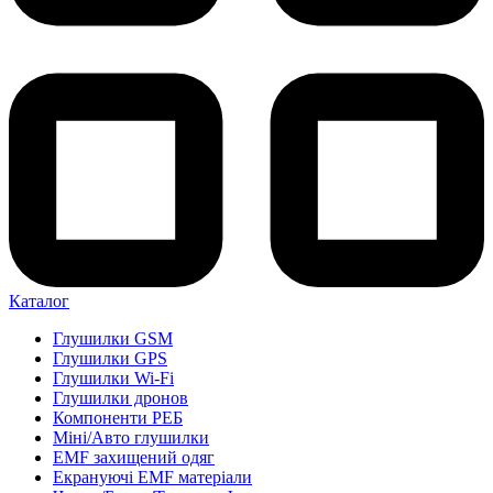
Каталог
Глушилки GSM
Глушилки GPS
Глушилки Wi-Fi
Глушилки дронов
Компоненти РЕБ
Міні/Авто глушилки
EMF захищений одяг
Екрануючі EMF матеріали