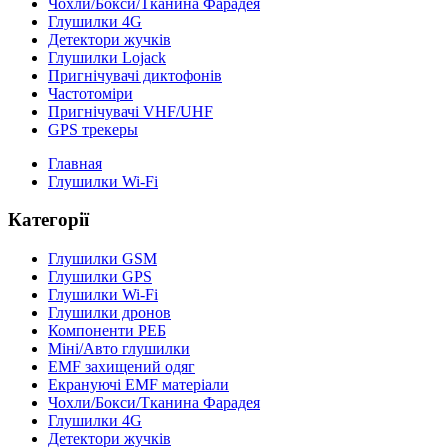
Чохли/Бокси/Тканина Фарадея
Глушилки 4G
Детектори жучків
Глушилки Lojack
Пригнічувачі диктофонів
Частотоміри
Пригнічувачі VHF/UHF
GPS трекеры
Главная
Глушилки Wi-Fi
Категорії
Глушилки GSM
Глушилки GPS
Глушилки Wi-Fi
Глушилки дронов
Компоненти РЕБ
Міні/Авто глушилки
EMF захищений одяг
Екрануючі EMF матеріали
Чохли/Бокси/Тканина Фарадея
Глушилки 4G
Детектори жучків