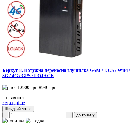
Беркут-8. Потужна переносна глушилка GSM / DCS / WiFi /
3G / 4G / GPS / LOJACK
12900
грн
8940
грн
в наявності
детальніше
Швидкий заказ
-
+
до кошику