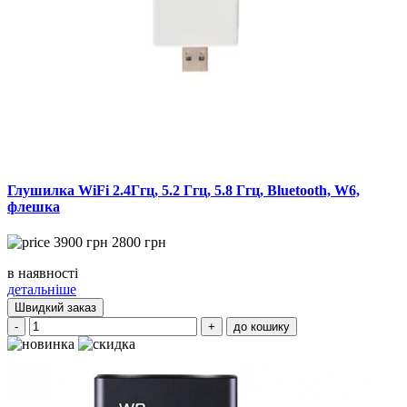
Глушилка WiFi 2.4Ггц, 5.2 Ггц, 5.8 Ггц, Bluetooth, W6,
флешка
3900
грн
2800
грн
в наявності
детальніше
Швидкий заказ
-
+
до кошику