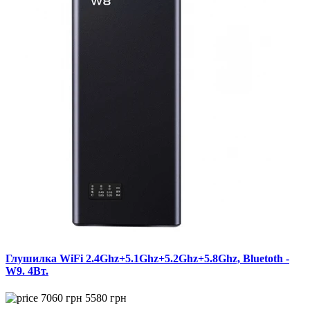
Глушилка WiFi 2.4Ghz+5.1Ghz+5.2Ghz+5.8Ghz, Bluetoth -
W9. 4Вт.
7060
грн
5580
грн