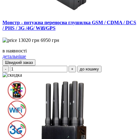
Монстр - потужна переносна глушилка GSM / CDMA / DCS
/ PHS / 3G /4G/ Wifi/GPS
13020
грн
6950
грн
в наявності
детальніше
Швидкий заказ
-
+
до кошику