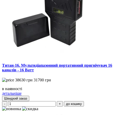
Титан-16. Мультидіапазонний портативний пригнічувач 16
каналів - 16 Ватт
38630
грн
31700
грн
в наявності
детальніше
Швидкий заказ
-
+
до кошику