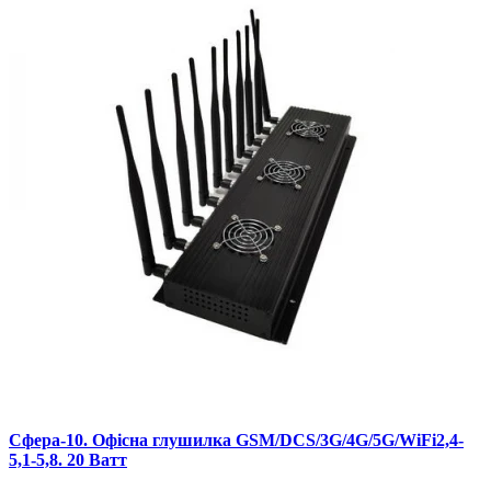
Сфера-10. Офісна глушилка GSM/DCS/3G/4G/5G/WiFi2,4-
5,1-5,8. 20 Ватт