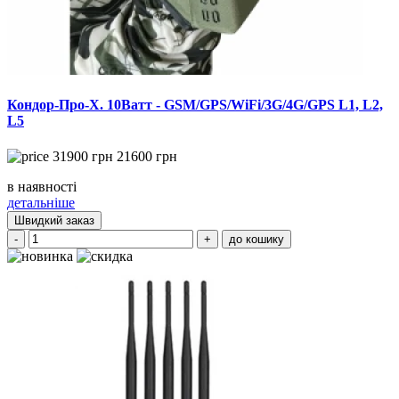
Кондор-Про-X. 10Ватт - GSM/GPS/WiFi/3G/4G/GPS L1, L2,
L5
31900
грн
21600
грн
в наявності
детальніше
Швидкий заказ
-
+
до кошику