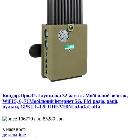
Кондор-Про-32. Глушилка 32 частот. Мобільний зв'язок,
WiFi 5, 6, 7! Мобільний інтернет 5G. FM-радіо, рації,
пульти, GPS L1–L5, UHF/VHF/LoJack/LoRa
106770
грн
85280
грн
в наявності
детальніше