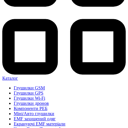
Каталог
Глушилки GSM
Глушилки GPS
Глушилки Wi-Fi
Глушилки дронов
Компоненти РЕБ
Міні/Авто глушилки
EMF захищений одяг
Екрануючі EMF матеріали