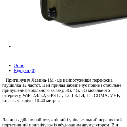
Опис
Відгуки (0)
Пригнічувач Лавина-1М - це найпотужніша переносна
глушилка 12 частот. Цей прилад забезпечує повне і стабільне
придушення мобільного зв'язку, 3G, 4G, 5G мобільного
інтернету, WiFi 2,4/5.2, GPS L1, L2, L3, L4, L5, CDMA, VHF,
Lojack. у радіусі 10-40 метрів.
Лавина - дійсно найпотужніший і універсальний переносний
портативний пригнічувач із вбудованим акумулятором. Він