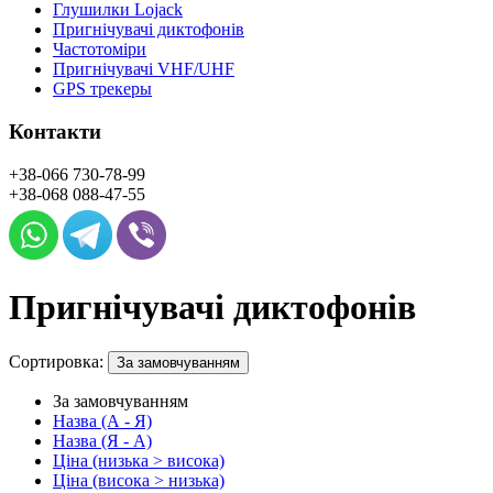
Глушилки Lojack
Пригнічувачі диктофонів
Частотоміри
Пригнічувачі VHF/UHF
GPS трекеры
Контакти
+38-066
730-78-99
+38-068
088-47-55
Пригнічувачі диктофонів
Сортировка:
За замовчуванням
За замовчуванням
Назва (А - Я)
Назва (Я - А)
Ціна (низька > висока)
Ціна (висока > низька)