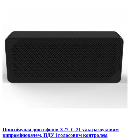
Пригнічувач диктофонів X27. C 21 ультразвуковим
випромінювачем, ПДУ і голосовим контролем