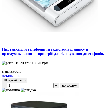
Підставка для телефонів та захистом від запису й
прослуховування — пристрій для блокування диктофонів.
18120
грн
13670
грн
в наявності
детальніше
Швидкий заказ
-
+
до кошику