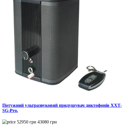
Потужний ультразвуковий придушувач диктофонів XXT-
SG-Pro.
52950
грн
43080
грн