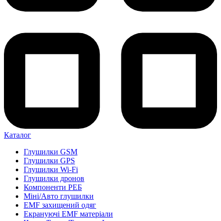
Каталог
Глушилки GSM
Глушилки GPS
Глушилки Wi-Fi
Глушилки дронов
Компоненти РЕБ
Міні/Авто глушилки
EMF захищений одяг
Екрануючі EMF матеріали