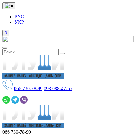
РУС
УКР
0
066
730-78-99
098
088-47-55
066
730-78-99