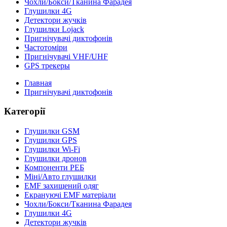
Чохли/Бокси/Тканина Фарадея
Глушилки 4G
Детектори жучків
Глушилки Lojack
Пригнічувачі диктофонів
Частотоміри
Пригнічувачі VHF/UHF
GPS трекеры
Главная
Пригнічувачі диктофонів
Категорії
Глушилки GSM
Глушилки GPS
Глушилки Wi-Fi
Глушилки дронов
Компоненти РЕБ
Міні/Авто глушилки
EMF захищений одяг
Екрануючі EMF матеріали
Чохли/Бокси/Тканина Фарадея
Глушилки 4G
Детектори жучків