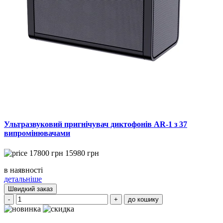
Ультразвуковий пригнічувач диктофонів AR-1 з 37
випромінювачами
17800
грн
15980
грн
в наявності
детальніше
Швидкий заказ
-
+
до кошику