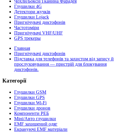
Чохли/Бокси/Тканина Фарадея
Глушилки 4G
Детектори жучків
Глушилки Lojack
Пригнічувачі диктофонів
Частотоміри
Пригнічувачі VHF/UHF
GPS трекеры
Главная
Пригнічувачі диктофонів
Підставка для телефонів та захистом від запису й
прослуховування — пристрій для блокування
диктофонів.
Категорії
Глушилки GSM
Глушилки GPS
Глушилки Wi-Fi
Глушилки дронов
Компоненти РЕБ
Міні/Авто глушилки
EMF захищений одяг
Екрануючі EMF матеріали