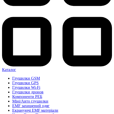
Каталог
Глушилки GSM
Глушилки GPS
Глушилки Wi-Fi
Глушилки дронов
Компоненти РЕБ
Міні/Авто глушилки
EMF захищений одяг
Екрануючі EMF матеріали