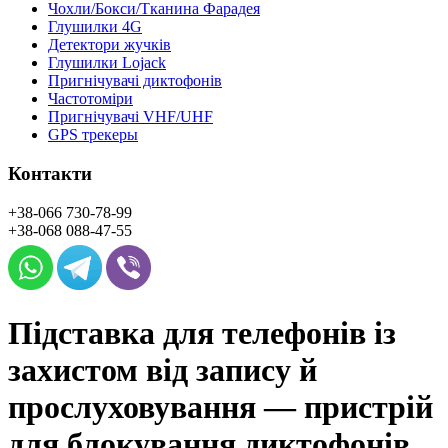
Чохли/Бокси/Тканина Фарадея
Глушилки 4G
Детектори жучків
Глушилки Lojack
Пригнічувачі диктофонів
Частотоміри
Пригнічувачі VHF/UHF
GPS трекеры
Контакти
+38-066
730-78-99
+38-068
088-47-55
Підставка для телефонів із
захистом від запису й
прослуховування — пристрій
для блокування диктофонів.