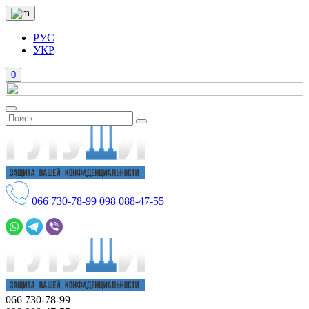
РУС
УКР
0
066
730-78-99
098
088-47-55
066
730-78-99