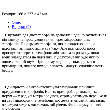
Розміри: 186 × 237 × 43 мм
Опис
Відгуки (0)
Підставка для двох телефонів дозволяє надійно захиститися
від запису та прослуховування через мікрофони цих
телефонів. При цьому телефони, що знаходяться на цій
підставці, залишаються на зв’язку. Але при спробі щось
прослухати через ці телефони або записати розмову, поки
вони знаходяться на підставці, підслуховувачу буде чутно
лише сильний шум. При цьому люди, що знаходяться в
приміщенні, ніякого шуму не чують і можуть спокійно вести
бесіду.
Цей пристрій використовує ультразвуковий принцип
придушення мікрофонів. Навіть пристрої, що знаходяться
поруч — у радіусі метра або двох, отримуватимуть перешкоди
на свої мікрофони, а телефони, що лежать на самій підставці,
отримуватимуть максимальний рівень білого шуму на свої
мікрофони.