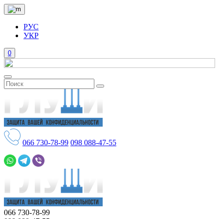
РУС
УКР
0
066
730-78-99
098
088-47-55
066
730-78-99