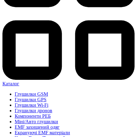
Каталог
Глушилки GSM
Глушилки GPS
Глушилки Wi-Fi
Глушилки дронов
Компоненти РЕБ
Міні/Авто глушилки
EMF захищений одяг
Екрануючі EMF матеріали