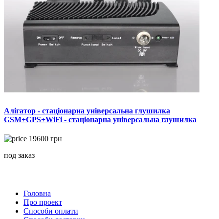
Алігатор - стаціонарна універсальна глушилка
GSM+GPS+WiFi - стаціонарна універсальна глушилка
19600
грн
под заказ
Головна
Про проект
Способи оплати