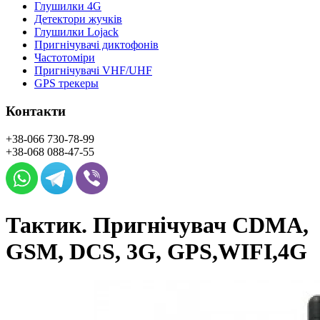
Глушилки 4G
Детектори жучків
Глушилки Lojack
Пригнічувачі диктофонів
Частотоміри
Пригнічувачі VHF/UHF
GPS трекеры
Контакти
+38-066
730-78-99
+38-068
088-47-55
Тактик. Пригнічувач CDMA,
GSM, DCS, 3G, GPS,WIFI,4G