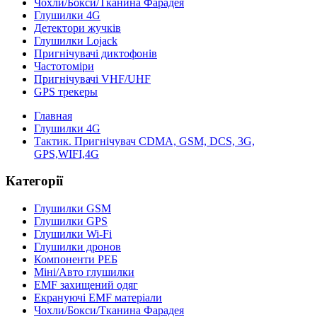
Чохли/Бокси/Тканина Фарадея
Глушилки 4G
Детектори жучків
Глушилки Lojack
Пригнічувачі диктофонів
Частотоміри
Пригнічувачі VHF/UHF
GPS трекеры
Главная
Глушилки 4G
Тактик. Пригнічувач CDMA, GSM, DCS, 3G,
GPS,WIFI,4G
Категорії
Глушилки GSM
Глушилки GPS
Глушилки Wi-Fi
Глушилки дронов
Компоненти РЕБ
Міні/Авто глушилки
EMF захищений одяг
Екрануючі EMF матеріали
Чохли/Бокси/Тканина Фарадея