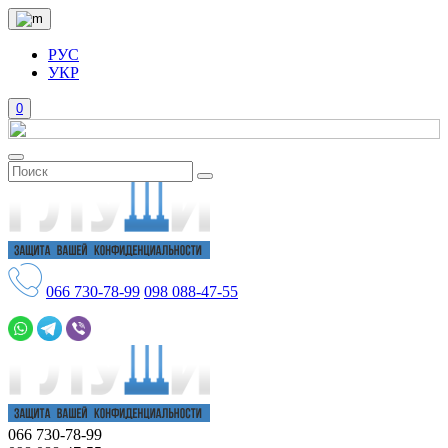
РУС
УКР
0
066
730-78-99
098
088-47-55
066
730-78-99