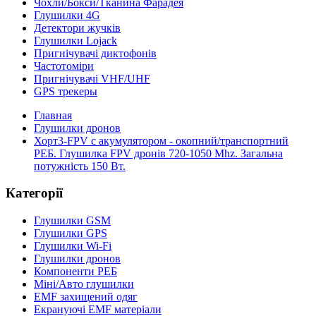
Чохли/Бокси/Тканина Фарадея
Глушилки 4G
Детектори жучків
Глушилки Lojack
Пригнічувачі диктофонів
Частотоміри
Пригнічувачі VHF/UHF
GPS трекеры
Главная
Глушилки дронов
Хорт3-FPV c акумулятором - окопний/транспортний
РЕБ. Глушилка FPV дронів 720-1050 Mhz. Загальна
потужність 150 Вт.
Категорії
Глушилки GSM
Глушилки GPS
Глушилки Wi-Fi
Глушилки дронов
Компоненти РЕБ
Міні/Авто глушилки
EMF захищений одяг
Екрануючі EMF матеріали