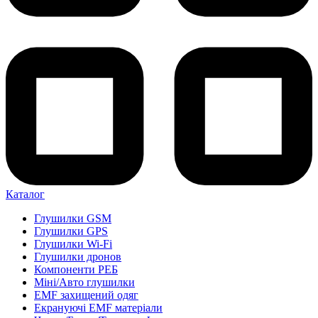
Каталог
Глушилки GSM
Глушилки GPS
Глушилки Wi-Fi
Глушилки дронов
Компоненти РЕБ
Міні/Авто глушилки
EMF захищений одяг
Екрануючі EMF матеріали