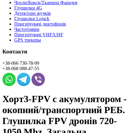
Чохли/Бокси/Тканина Фарадея
Глушилки 4G
Детектори жучків
Глушилки Lojack
Пригнічувачі диктофонів
Частотоміри
Пригнічувачі VHF/UHF
GPS трекеры
Контакти
+38-066
730-78-99
+38-068
088-47-55
Хорт3-FPV c акумулятором -
окопний/транспортний РЕБ.
Глушилка FPV дронів 720-
1050 Mhz. Загальна