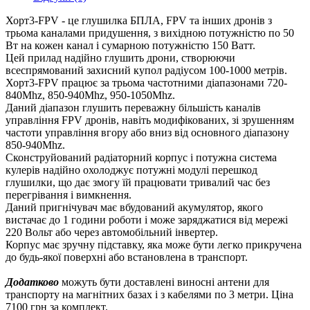
Хорт3-FPV - це глушилка БПЛА, FPV та інших дронів з
трьома каналами придушення, з вихідною потужністю по 50
Вт на кожен канал і сумарною потужністю 150 Ватт.
Цей прилад надійно глушить дрони, створюючи
всеспрямований захисний купол радіусом 100-1000 метрів.
Хорт3-FPV працює за трьома частотними діапазонами 720-
840Mhz, 850-940Mhz, 950-1050Mhz.
Даний діапазон глушить переважну більшість каналів
управління FPV дронів, навіть модифікованих, зі зрушенням
частоти управління вгору або вниз від основного діапазону
850-940Mhz.
Сконструйований радіаторний корпус і потужна система
кулерів надійно охолоджує потужні модулі перешкод
глушилки, що дає змогу їй працювати тривалий час без
перегрівання і вимкнення.
Даний пригнічувач має вбудований акумулятор, якого
вистачає до 1 години роботи і може заряджатися від мережі
220 Вольт або через автомобільний інвертер.
Корпус має зручну підставку, яка може бути легко прикручена
до будь-якої поверхні або встановлена в транспорт.
Додатково
можуть бути доставлені виносні антени для
транспорту на магнітних базах і з кабелями по 3 метри. Ціна
7100 грн за комплект.