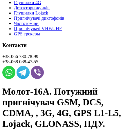
Глушилки 4G
Детектори жучків
Глушилки Lojack
Пригнічувачі диктофонів
Частотоміри
Пригнічувачі VHF/UHF
GPS трекеры
Контакти
+38-066
730-78-99
+38-068
088-47-55
Молот-16А. Потужний
пригнічувач GSM, DCS,
CDMA, , 3G, 4G, GPS L1-L5,
Lojack, GLONASS, ПДУ.