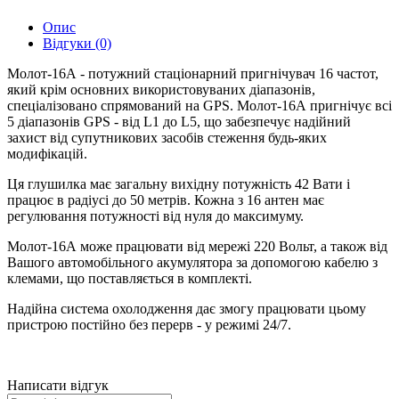
Опис
Відгуки (0)
Молот-16А - потужний стаціонарний пригнічувач 16 частот,
який крім основних використовуваних діапазонів,
спеціалізовано спрямований на GPS. Молот-16А пригнічує всі
5 діапазонів GPS - від L1 до L5, що забезпечує надійний
захист від супутникових засобів стеження будь-яких
модифікацій.
Ця глушилка має загальну вихідну потужність 42 Вати і
працює в радіусі до 50 метрів. Кожна з 16 антен має
регулювання потужності від нуля до максимуму.
Молот-16А може працювати від мережі 220 Вольт, а також від
Вашого автомобільного акумулятора за допомогою кабелю з
клемами, що поставляється в комплекті.
Надійна система охолодження дає змогу працювати цьому
пристрою постійно без перерв - у режимі 24/7.
Написати відгук