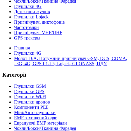
Чохли/Бокси/Тканина Фарадея
Глушилки 4G
Детектори жучків
Глушилки Lojack
Пригнічувачі диктофонів
Частотоміри
Пригнічувачі VHF/UHF
GPS трекеры
Главная
Глушилки 4G
Молот-16А. Потужний пригнічувач GSM, DCS, CDMA,
, 3G, 4G, GPS L1-L5, Lojack, GLONASS, ПДУ.
Категорії
Глушилки GSM
Глушилки GPS
Глушилки Wi-Fi
Глушилки дронов
Компоненти РЕБ
Міні/Авто глушилки
EMF захищений одяг
Екрануючі EMF матеріали
Чохли/Бокси/Тканина Фарадея