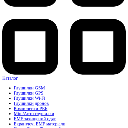
Каталог
Глушилки GSM
Глушилки GPS
Глушилки Wi-Fi
Глушилки дронов
Компоненти РЕБ
Міні/Авто глушилки
EMF захищений одяг
Екрануючі EMF матеріали