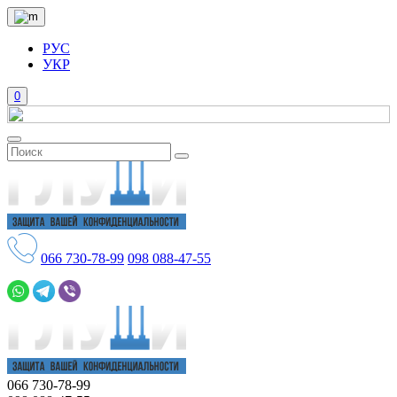
РУС
УКР
0
066
730-78-99
098
088-47-55
066
730-78-99