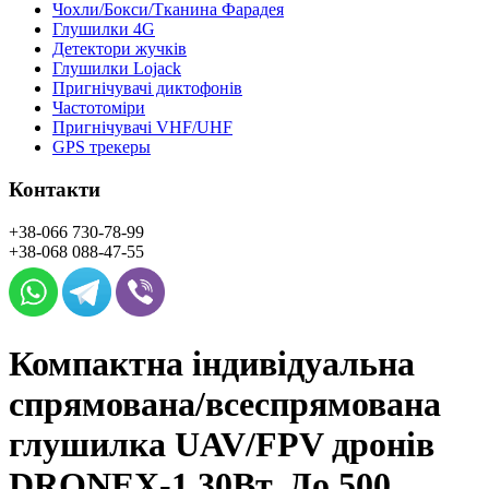
Чохли/Бокси/Тканина Фарадея
Глушилки 4G
Детектори жучків
Глушилки Lojack
Пригнічувачі диктофонів
Частотоміри
Пригнічувачі VHF/UHF
GPS трекеры
Контакти
+38-066
730-78-99
+38-068
088-47-55
Компактна індивідуальна
спрямована/всеспрямована
глушилка UAV/FPV дронів
DRONEX-1 30Вт. До 500