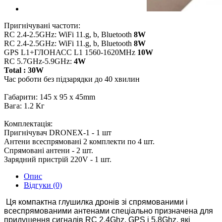
Пригнічувані частоти:
RC 2.4-2.5GHz: WiFi 11.g, b, Bluetooth
8W
RC 2.4-2.5GHz: WiFi 11.g, b, Bluetooth
8W
GPS L1+ГЛОНАСС L1 1560-1620MHz
10W
RC 5.7GHz-5.9GHz:
4W
Total : 30W
Час роботи без підзарядки до 40 хвилин
Габарити: 145 x 95 x 45mm
Вага: 1.2 Кг
Комплектація:
Пригнічувач DRONEX-1 - 1 шт
Антени всеспрямовані 2 комплекти по 4 шт.
Спрямовані антени - 2 шт.
Зарядний пристрій 220V - 1 шт.
Опис
Відгуки (0)
Ця компактна глушилка дронів зі спрямованими і
всеспрямованими антенами спеціально призначена для
придушення сигналів RC 2.4Ghz, GPS і 5.8Ghz, які