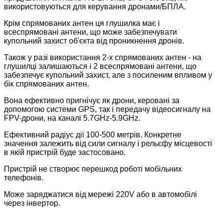
використовуються для керування дронами/БПЛА.
Крім спрямованих антен ця глушилка має і
всеспрямовані антени, що може забезпечувати
купольний захист об'єкта від проникнення дронів.
Також у разі використання 2-х спрямованих антен - на
глушилці залишаються і 2 всеспрямовані антени, що
забезпечує купольний захист, але з посиленим впливом у
бік спрямованих антен.
Вона ефективно пригнічує як дрони, керовані за
допомогою системи GPS, так і передачу відеосигналу на
FPV-дрони, на каналі 5.7GHz-5.9GHz.
Ефективний радіус дії 100-500 метрів. Конкретне
значення залежить від сили сигналу і рельєфу місцевості
в якій пристрій буде застосовано.
Пристрій не створює перешкод роботі мобільних
телефонів.
Може заряджатися від мережі 220V або в автомобілі
через інвертор.