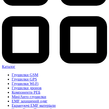
Каталог
Глушилки GSM
Глушилки GPS
Глушилки Wi-Fi
Глушилки дронов
Компоненти РЕБ
Міні/Авто глушилки
EMF захищений одяг
Екрануючі EMF матеріали