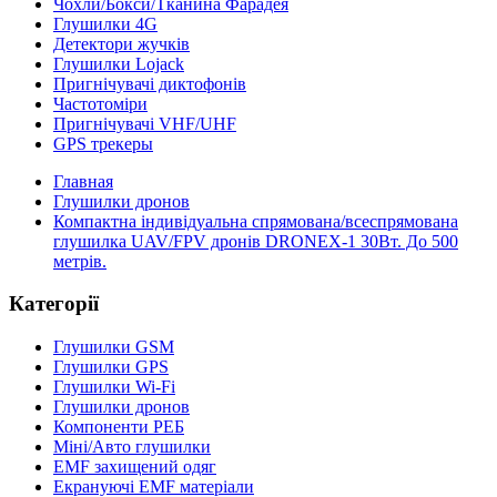
Чохли/Бокси/Тканина Фарадея
Глушилки 4G
Детектори жучків
Глушилки Lojack
Пригнічувачі диктофонів
Частотоміри
Пригнічувачі VHF/UHF
GPS трекеры
Главная
Глушилки дронов
Компактна індивідуальна спрямована/всеспрямована
глушилка UAV/FPV дронів DRONEX-1 30Вт. До 500
метрів.
Категорії
Глушилки GSM
Глушилки GPS
Глушилки Wi-Fi
Глушилки дронов
Компоненти РЕБ
Міні/Авто глушилки
EMF захищений одяг
Екрануючі EMF матеріали