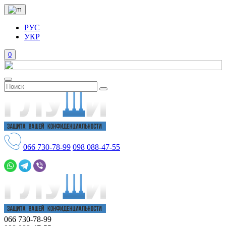
РУС
УКР
0
066
730-78-99
098
088-47-55
066
730-78-99