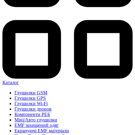
Каталог
Глушилки GSM
Глушилки GPS
Глушилки Wi-Fi
Глушилки дронов
Компоненти РЕБ
Міні/Авто глушилки
EMF захищений одяг
Екрануючі EMF матеріали