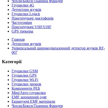
Чохли/Бокси/Тканина Фарадея
Глушилки 4G
Детектори жучків
Глушилки Lojack
Пригнічувачі диктофонів
Частотоміри
Пригнічувачі VHF/UHF
GPS трекеры
Главная
Детектори жучків
Універсальний широкодіапазонний детектор жучків RF-
007
Категорії
Глушилки GSM
Глушилки GPS
Глушилки Wi-Fi
Глушилки дронов
Компоненти РЕБ
Міні/Авто глушилки
EMF захищений одяг
Екрануючі EMF матеріали
Чохли/Бокси/Тканина Фарадея