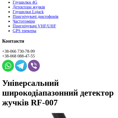
Глушилки 4G
Детектори жучків
Глушилки Lojack
Пригнічувачі диктофонів
Частотоміри
Пригнічувачі VHF/UHF
GPS трекеры
Контакти
+38-066
730-78-99
+38-068
088-47-55
Універсальний
широкодіапазонний детектор
жучків RF-007