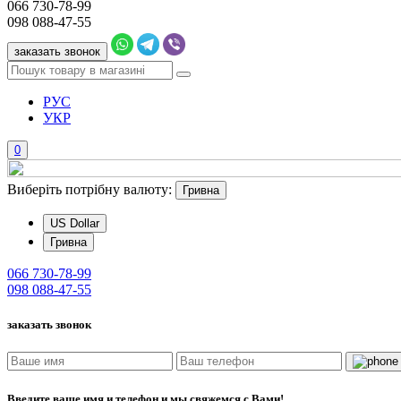
066
730-78-99
098
088-47-55
заказать звонок
РУС
УКР
0
Виберіть потрібну валюту:
Гривна
US Dollar
Гривна
066
730-78-99
098
088-47-55
заказать звонок
Введите ваше имя и телефон и мы свяжемся с Вами!