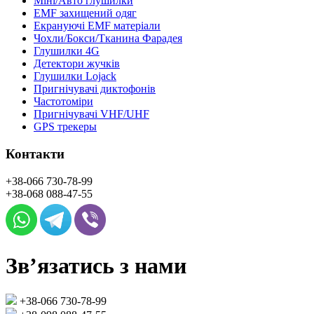
Міні/Авто глушилки
EMF захищений одяг
Екрануючі EMF матеріали
Чохли/Бокси/Тканина Фарадея
Глушилки 4G
Детектори жучків
Глушилки Lojack
Пригнічувачі диктофонів
Частотоміри
Пригнічувачі VHF/UHF
GPS трекеры
Контакти
+38-066
730-78-99
+38-068
088-47-55
Зв’язатись з нами
+38-066
730-78-99