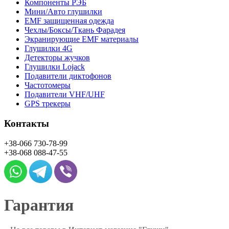
Компоненты РЭБ
Мини/Авто глушилки
EMF защищенная одежда
Чехлы/Боксы/Ткань Фарадея
Экранирующие EMF материалы
Глушилки 4G
Детекторы жучков
Глушилки Lojack
Подавители диктофонов
Частотомеры
Подавители VHF/UHF
GPS трекеры
Контакты
+38-066
730-78-99
+38-068
088-47-55
Гарантия