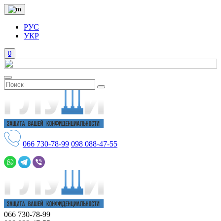
РУС
УКР
0
066
730-78-99
098
088-47-55
066
730-78-99