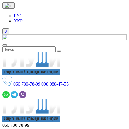
РУС
УКР
0
066
730-78-99
098
088-47-55
066
730-78-99