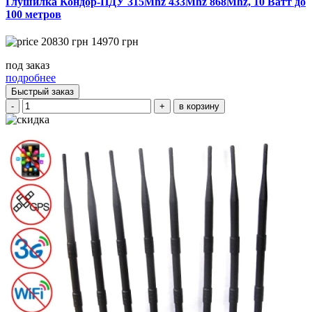
Глушилка Кондор-ПДУ 315Mhz 433Mhz 868Mhz, 10 Ватт до
100 метров
20830
грн
14970
грн
под заказ
подробнее
Быстрый заказ
-
+
в корзину