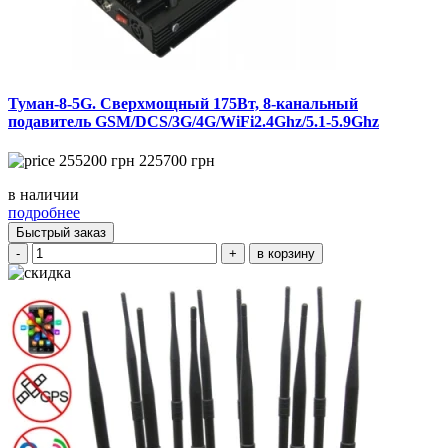
Туман-8-5G. Сверхмощный 175Вт, 8-канальный
подавитель GSM/DCS/3G/4G/WiFi2.4Ghz/5.1-5.9Ghz
255200
грн
225700
грн
в наличии
подробнее
Быстрый заказ
-
+
в корзину