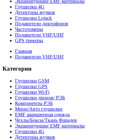
Экранирующие EMF материалы
Глушилки 4G
Детекторы жучков
Глушилки Lojack
Подавители диктофонов
Частотомеры
Подавители VHF/UHF
GPS трекеры
Главная
Подавители VHF/UHF
Категории
Глушилки GSM
Глушилки GPS
Глушилки Wi-Fi
Глушилки дронов/ РЭБ
Компоненты РЭБ
Мини/Авто глушилки
EMF защищенная одежда
Чехлы/Боксы/Ткань Фарадея
Экранирующие EMF материалы
Глушилки 4G
Детекторы жучков