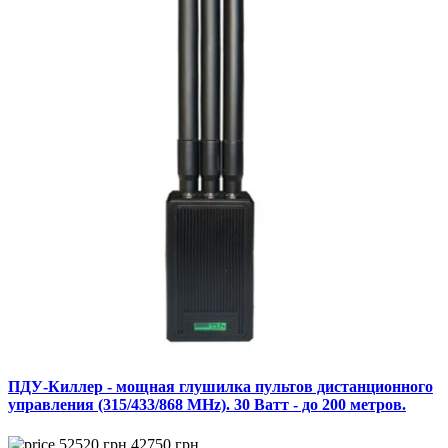
ПДУ-Киллер - мощная глушилка пультов дистанционного
управления (315/433/868 MHz). 30 Ватт - до 200 метров.
52520
грн
42750
грн