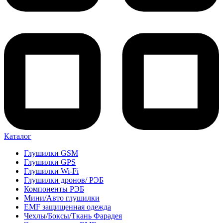
Каталог
Глушилки GSM
Глушилки GPS
Глушилки Wi-Fi
Глушилки дронов/ РЭБ
Компоненты РЭБ
Мини/Авто глушилки
EMF защищенная одежда
Чехлы/Боксы/Ткань Фарадея