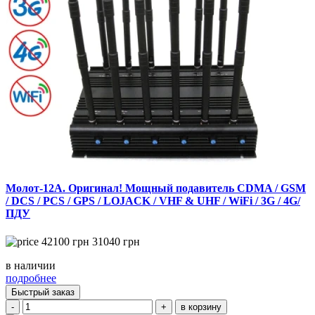
Молот-12А. Оригинал! Мощный подавитель CDMA / GSM
/ DCS / PCS / GPS / LOJACK / VHF & UHF / WiFi / 3G / 4G/
ПДУ
42100
грн
31040
грн
в наличии
подробнее
Быстрый заказ
-
+
в корзину