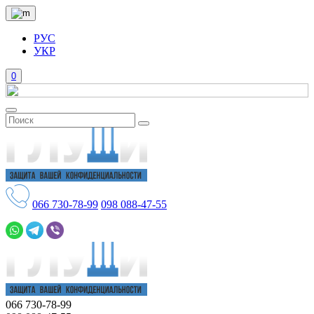
РУС
УКР
0
066
730-78-99
098
088-47-55
066
730-78-99