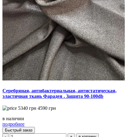
Серебряная, антибактериальная, антистатическая,
эластичная ткань Фарадея . Защита 90-100db
5340
грн
4590
грн
в наличии
подробнее
Быстрый заказ
-
+
в корзину