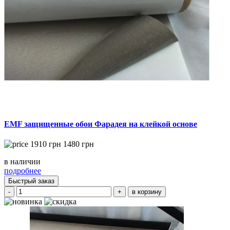
EMF защищенные обои Фарадея на клейкой основе
1910
грн
1480
грн
в наличии
подробнее
Быстрый заказ
-
+
в корзину