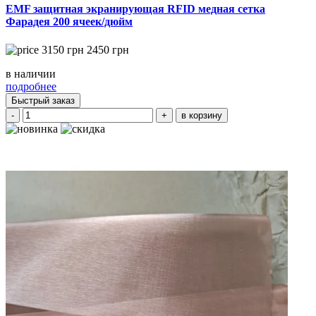
EMF защитная экранирующая RFID медная сетка
Фарадея 200 ячеек/дюйм
3150
грн
2450
грн
в наличии
подробнее
Быстрый заказ
-
+
в корзину