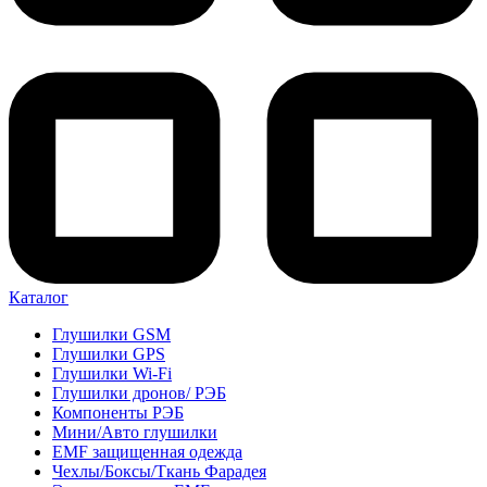
Каталог
Глушилки GSM
Глушилки GPS
Глушилки Wi-Fi
Глушилки дронов/ РЭБ
Компоненты РЭБ
Мини/Авто глушилки
EMF защищенная одежда
Чехлы/Боксы/Ткань Фарадея