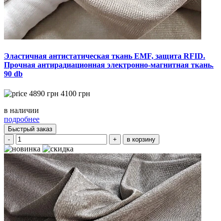
Эластичная антистатическая ткань EMF, защита RFID.
Прочная антирадиационная электронно-магнитная ткань.
90 db
4890
грн
4100
грн
в наличии
подробнее
Быстрый заказ
-
+
в корзину