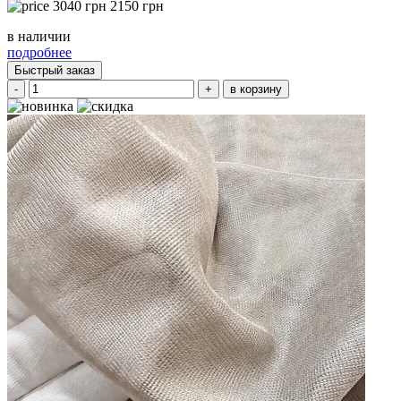
3040
грн
2150
грн
в наличии
подробнее
Быстрый заказ
-
+
в корзину