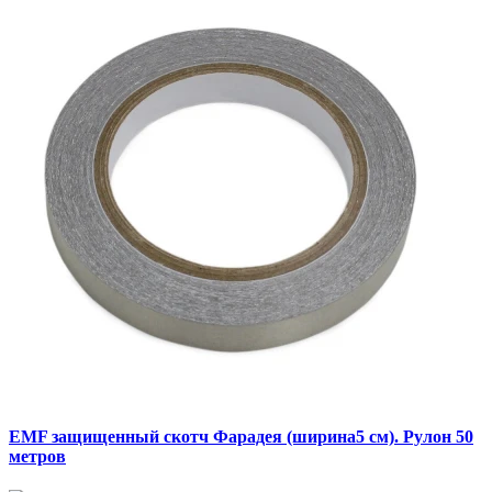
EMF защищенный скотч Фарадея (ширина5 см). Рулон 50
метров