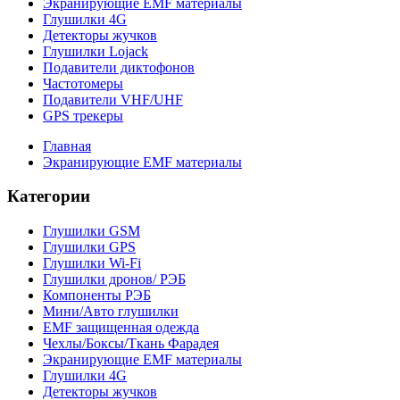
Экранирующие EMF материалы
Глушилки 4G
Детекторы жучков
Глушилки Lojack
Подавители диктофонов
Частотомеры
Подавители VHF/UHF
GPS трекеры
Главная
Экранирующие EMF материалы
Категории
Глушилки GSM
Глушилки GPS
Глушилки Wi-Fi
Глушилки дронов/ РЭБ
Компоненты РЭБ
Мини/Авто глушилки
EMF защищенная одежда
Чехлы/Боксы/Ткань Фарадея
Экранирующие EMF материалы
Глушилки 4G
Детекторы жучков