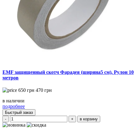
EMF защищенный скотч Фарадея (ширина5 см). Рулон 10
метров
650
грн
470
грн
в наличии
подробнее
Быстрый заказ
-
+
в корзину