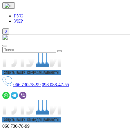
РУС
УКР
0
066
730-78-99
098
088-47-55
066
730-78-99