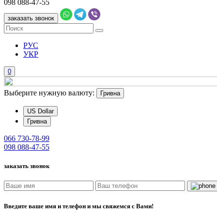
098
088-47-55
заказать звонок
РУС
УКР
0
Выберите нужную валюту:
Гривна
US Dollar
Гривна
066
730-78-99
098
088-47-55
заказать звонок
Введите ваше имя и телефон и мы свяжемся с Вами!