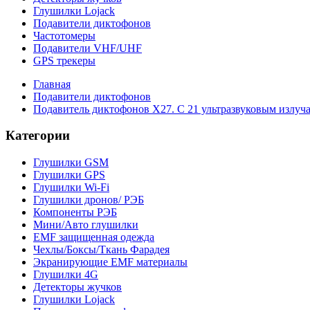
Глушилки Lojack
Подавители диктофонов
Частотомеры
Подавители VHF/UHF
GPS трекеры
Главная
Подавители диктофонов
Подавитель диктофонов X27. C 21 ультразвуковым излуч
Категории
Глушилки GSM
Глушилки GPS
Глушилки Wi-Fi
Глушилки дронов/ РЭБ
Компоненты РЭБ
Мини/Авто глушилки
EMF защищенная одежда
Чехлы/Боксы/Ткань Фарадея
Экранирующие EMF материалы
Глушилки 4G
Детекторы жучков
Глушилки Lojack