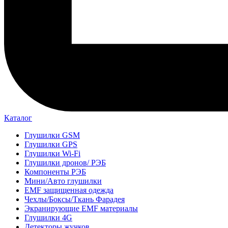
Каталог
Глушилки GSM
Глушилки GPS
Глушилки Wi-Fi
Глушилки дронов/ РЭБ
Компоненты РЭБ
Мини/Авто глушилки
EMF защищенная одежда
Чехлы/Боксы/Ткань Фарадея
Экранирующие EMF материалы
Глушилки 4G
Детекторы жучков