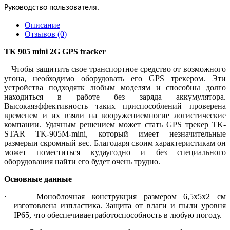
Руководство пользователя.
Описание
Отзывов (0)
TK 905 mini 2G GPS tracker
Чтобы защитить свое транспортное средство от возможного
угона, необходимо оборудовать его
GPS
трекером. Эти
устройства подходятк любым моделям и способны долго
находиться в работе без заряда аккумулятора.
Высокаяэффективность таких приспособлений проверена
временем и их взяли на вооружениемногие логистические
компании. Удачным решением может стать
GPS
трекер
TK
-
STAR
TK
-905М
-
mini
, который имеет незначительные
размерыи скромный вес. Благодаря своим характеристикам он
может поместиться кудаугодно и без специального
оборудования найти его будет очень трудно.
Основные данные
·
Моноблочная конструкция размером 6,5х5х2 см
изготовлена изпластика. Защита от влаги и пыли уровня
IP65, что обеспечиваетработоспособность в любую погоду.