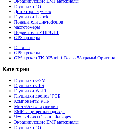
Экранирующие EMF материалы
Глушилки 4G
Детекторы жучков
Глушилки Lojack
Подавители диктофонов
Частотомеры
Подавители VHF/UHF
GPS трекеры
Главная
GPS трекеры
GPS трекер TK 905 mini. Всего 58 грамм! Оригинал.
Категории
Глушилки GSM
Глушилки GPS
Глушилки Wi-Fi
Глушилки дронов/ РЭБ
Компоненты РЭБ
Мини/Авто глушилки
EMF защищенная одежда
Чехлы/Боксы/Ткань Фарадея
Экранирующие EMF материалы
Глушилки 4G