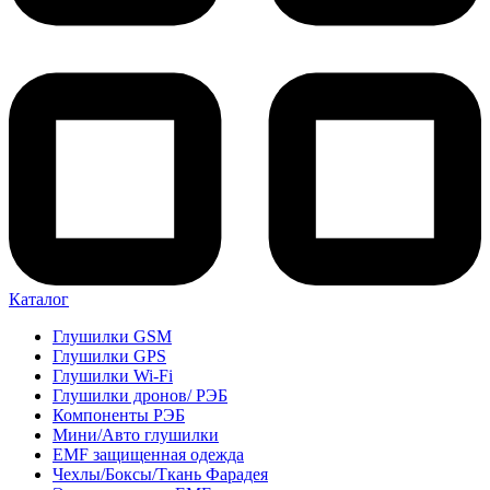
Каталог
Глушилки GSM
Глушилки GPS
Глушилки Wi-Fi
Глушилки дронов/ РЭБ
Компоненты РЭБ
Мини/Авто глушилки
EMF защищенная одежда
Чехлы/Боксы/Ткань Фарадея