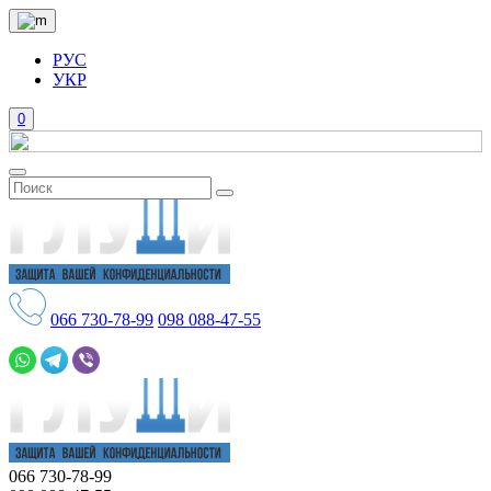
РУС
УКР
0
066
730-78-99
098
088-47-55
066
730-78-99