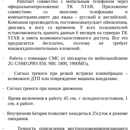
·
Работает совместно с мобильным телефоном через
официальноеприложение TK STAR. Приложение
совместимо со многими телефонами и
компьютерами,имеет два языка – русский и английский.
Компания производитель постоянновыпускает обновления,
двигаясь в ногу со временем. У всех пользователей
естьвозможность хранить данные 6 месяцев на серверах TK
STAR и иметь возможностьпостоянного доступа. Все это
предлагается бесплатно, поэтому не требует
никакихдополнительных вложений.
·
Работа с помощью СМС от
sim
-карты по мобильнойсвязи
2G GSМ/GPRS 850, 900, 1800, 1900МГц.
·
Сигнал тревоги при резкой встряске иливибрации –
возможное ДТП или повреждение машины вандалами.
·
Сигнал тревоги при начале движения.
·
Время включения в работу 45 сек. с холодногосостояния, 1
сек. в работе.
·
Внутренняя батарея позволяет находиться 25суток в режиме
ожидания.
·
Точность определения местоположенияпередающего