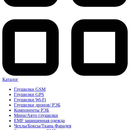
Каталог
Глушилки GSM
Глушилки GPS
Глушилки Wi-Fi
Глушилки дронов/ РЭБ
Компоненты РЭБ
Мини/Авто глушилки
EMF защищенная одежда
Чехлы/Боксы/Ткань Фарадея