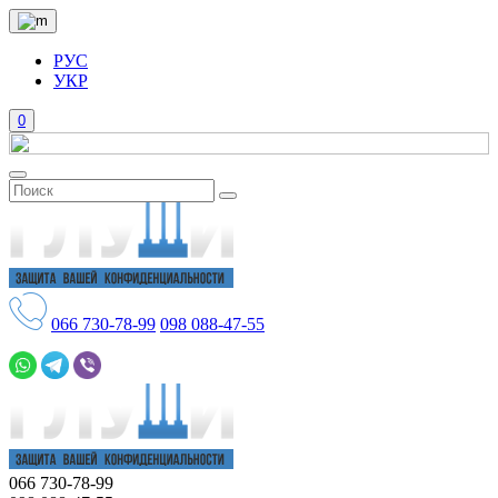
РУС
УКР
0
066
730-78-99
098
088-47-55
066
730-78-99