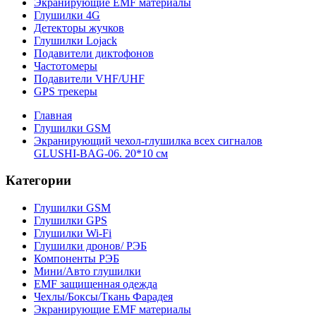
Экранирующие EMF материалы
Глушилки 4G
Детекторы жучков
Глушилки Lojack
Подавители диктофонов
Частотомеры
Подавители VHF/UHF
GPS трекеры
Главная
Глушилки GSM
Экранирующий чехол-глушилка всех сигналов
GLUSHI-BAG-06. 20*10 см
Категории
Глушилки GSM
Глушилки GPS
Глушилки Wi-Fi
Глушилки дронов/ РЭБ
Компоненты РЭБ
Мини/Авто глушилки
EMF защищенная одежда
Чехлы/Боксы/Ткань Фарадея
Экранирующие EMF материалы