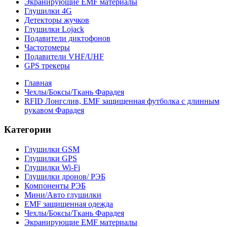
Экранирующие EMF материалы
Глушилки 4G
Детекторы жучков
Глушилки Lojack
Подавители диктофонов
Частотомеры
Подавители VHF/UHF
GPS трекеры
Главная
Чехлы/Боксы/Ткань Фарадея
RFID Лонгслив, EMF защищенная футболка с длинным
рукавом Фарадея
Категории
Глушилки GSM
Глушилки GPS
Глушилки Wi-Fi
Глушилки дронов/ РЭБ
Компоненты РЭБ
Мини/Авто глушилки
EMF защищенная одежда
Чехлы/Боксы/Ткань Фарадея
Экранирующие EMF материалы