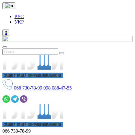
РУС
УКР
0
066
730-78-99
098
088-47-55
066
730-78-99