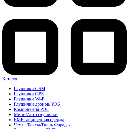
Каталог
Глушилки GSM
Глушилки GPS
Глушилки Wi-Fi
Глушилки дронов/ РЭБ
Компоненты РЭБ
Мини/Авто глушилки
EMF защищенная одежда
Чехлы/Боксы/Ткань Фарадея