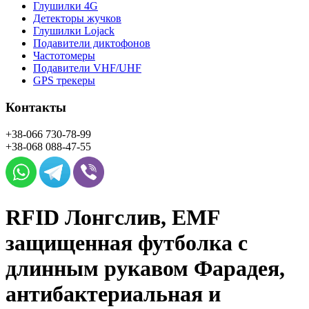
Глушилки 4G
Детекторы жучков
Глушилки Lojack
Подавители диктофонов
Частотомеры
Подавители VHF/UHF
GPS трекеры
Контакты
+38-066
730-78-99
+38-068
088-47-55
RFID Лонгслив, EMF
защищенная футболка с
длинным рукавом Фарадея,
антибактериальная и