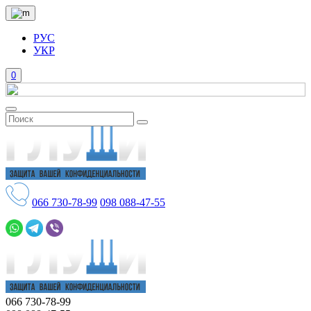
РУС
УКР
0
066
730-78-99
098
088-47-55
066
730-78-99