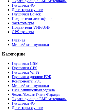
Экранирующие EMF материалы
Глушилки 4G
Детекторы жучков
Глушилки Lojack
Подавители диктофонов
Частотомеры
Подавители VHF/UHF
GPS трекеры
Главная
Мини/Авто глушилки
Категории
Глушилки GSM
Глушилки GPS
Глушилки Wi-Fi
Глушилки дронов/ РЭБ
Компоненты РЭБ
Мини/Авто глушилки
EMF защищенная одежда
Чехлы/Боксы/Ткань Фарадея
Экранирующие EMF материалы
Глушилки 4G
Детекторы жучков