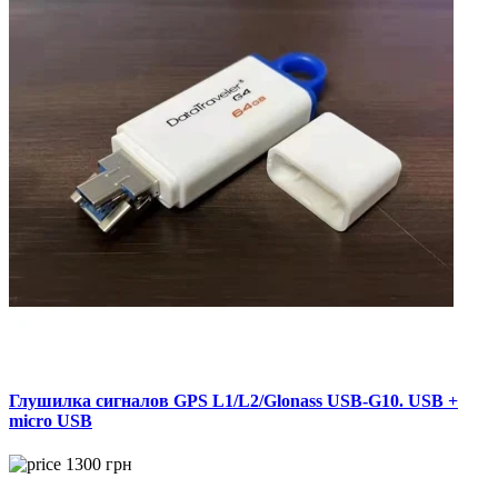
Глушилка сигналов GPS L1/L2/Glonass USB-G10. USB +
micro USB
1300
грн