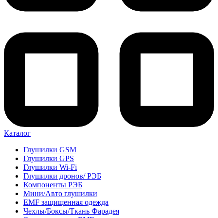
Каталог
Глушилки GSM
Глушилки GPS
Глушилки Wi-Fi
Глушилки дронов/ РЭБ
Компоненты РЭБ
Мини/Авто глушилки
EMF защищенная одежда
Чехлы/Боксы/Ткань Фарадея