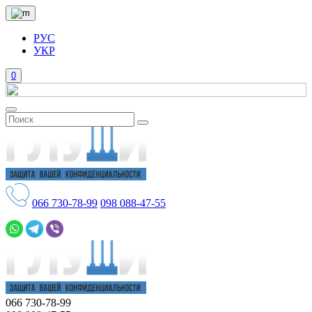
РУС
УКР
0
066
730-78-99
098
088-47-55
066
730-78-99