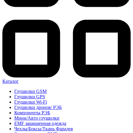
Каталог
Глушилки GSM
Глушилки GPS
Глушилки Wi-Fi
Глушилки дронов/ РЭБ
Компоненты РЭБ
Мини/Авто глушилки
EMF защищенная одежда
Чехлы/Боксы/Ткань Фарадея