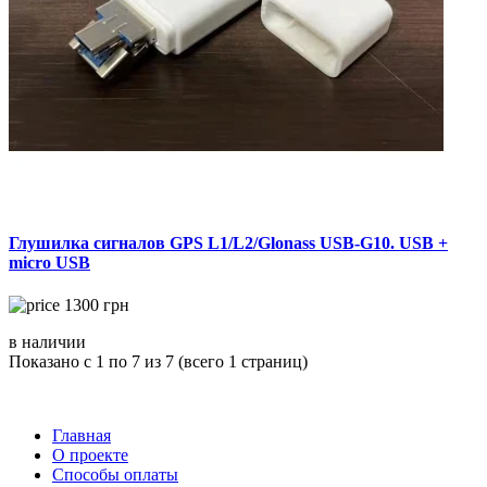
Глушилка сигналов GPS L1/L2/Glonass USB-G10. USB +
micro USB
1300
грн
в наличии
Показано с 1 по 7 из 7 (всего 1 страниц)
Главная
О проекте
Способы оплаты