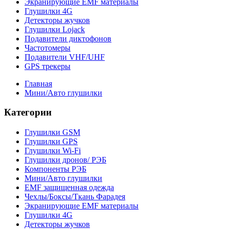
Экранирующие EMF материалы
Глушилки 4G
Детекторы жучков
Глушилки Lojack
Подавители диктофонов
Частотомеры
Подавители VHF/UHF
GPS трекеры
Главная
Мини/Авто глушилки
Категории
Глушилки GSM
Глушилки GPS
Глушилки Wi-Fi
Глушилки дронов/ РЭБ
Компоненты РЭБ
Мини/Авто глушилки
EMF защищенная одежда
Чехлы/Боксы/Ткань Фарадея
Экранирующие EMF материалы
Глушилки 4G
Детекторы жучков