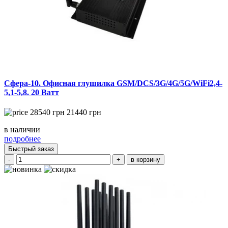
Сфера-10. Офисная глушилка GSM/DCS/3G/4G/5G/WiFi2,4-
5,1-5,8. 20 Ватт
28540
грн
21440
грн
в наличии
подробнее
Быстрый заказ
-
+
в корзину