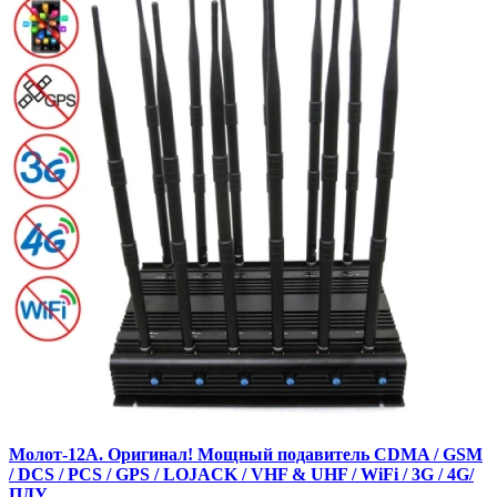
Молот-12А. Оригинал! Мощный подавитель CDMA / GSM
/ DCS / PCS / GPS / LOJACK / VHF & UHF / WiFi / 3G / 4G/
ПДУ