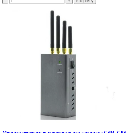
-
+
в корзину
Мощная переносная универсальная глушилка GSM, GPS,