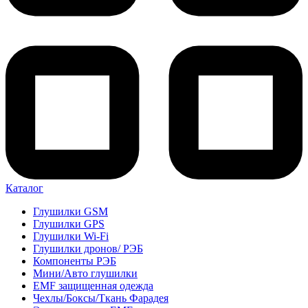
Каталог
Глушилки GSM
Глушилки GPS
Глушилки Wi-Fi
Глушилки дронов/ РЭБ
Компоненты РЭБ
Мини/Авто глушилки
EMF защищенная одежда
Чехлы/Боксы/Ткань Фарадея