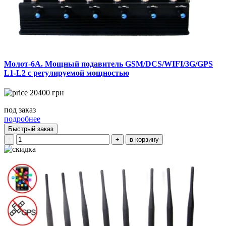
Молот-6А. Мощный подавитель GSM/DCS/WIFI/3G/GPS
L1-L2 с регулируемой мощностью
20400
грн
под заказ
подробнее
Быстрый заказ
-
+
в корзину