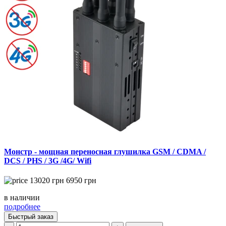
Монстр - мощная переносная глушилка GSM / CDMA /
DCS / PHS / 3G /4G/ Wifi
13020
грн
6950
грн
в наличии
подробнее
Быстрый заказ