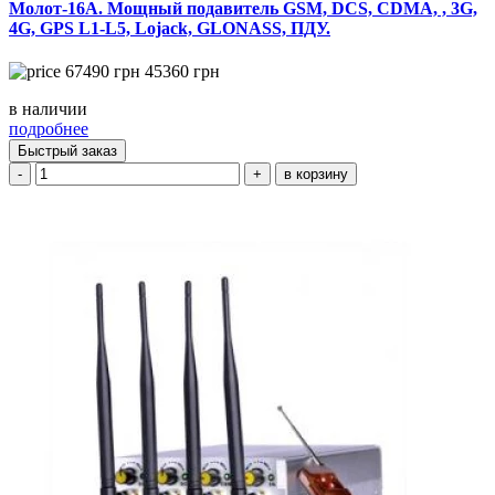
Молот-16А. Мощный подавитель GSM, DCS, CDMA, , 3G,
4G, GPS L1-L5, Lojack, GLONASS, ПДУ.
67490
грн
45360
грн
в наличии
подробнее
Быстрый заказ
-
+
в корзину