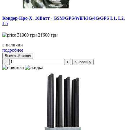
Кондор-Про-X. 10Ватт - GSM/GPS/WiFi/3G/4G/GPS L1, L2,
L5
31900
грн
21600
грн
в наличии
подробнее
Быстрый заказ
-
+
в корзину