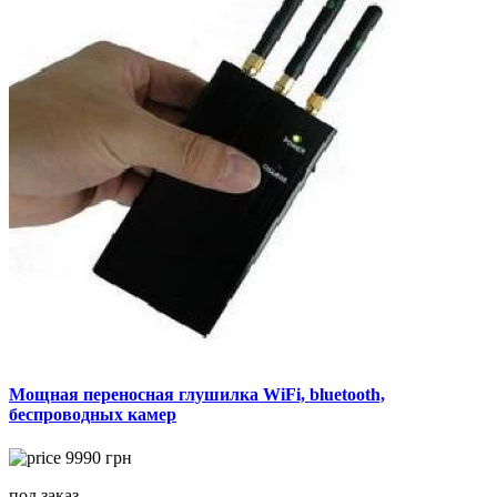
Мощная переносная глушилка WiFi, bluetooth,
беспроводных камер
9990
грн
под заказ