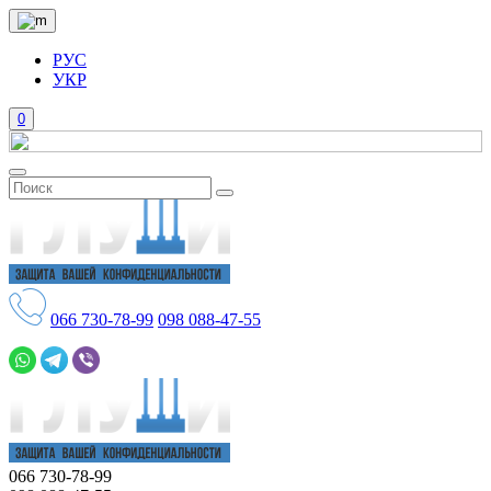
РУС
УКР
0
066
730-78-99
098
088-47-55
066
730-78-99