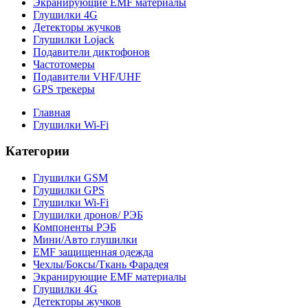
Экранирующие EMF материалы
Глушилки 4G
Детекторы жучков
Глушилки Lojack
Подавители диктофонов
Частотомеры
Подавители VHF/UHF
GPS трекеры
Главная
Глушилки Wi-Fi
Категории
Глушилки GSM
Глушилки GPS
Глушилки Wi-Fi
Глушилки дронов/ РЭБ
Компоненты РЭБ
Мини/Авто глушилки
EMF защищенная одежда
Чехлы/Боксы/Ткань Фарадея
Экранирующие EMF материалы
Глушилки 4G
Детекторы жучков